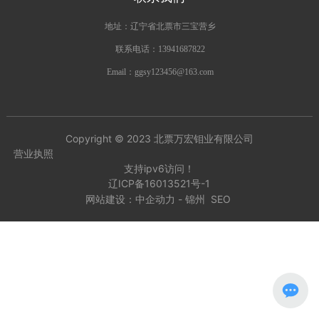
地址：辽宁省北票市三宝营乡
联系电话：
13941687822
Email：
ggsy123456@163.com
Copyright © 2023 北票万宏钼业有限公司
营业执照
支持ipv6访问！
辽ICP备16013521号-1
网站建设：
中企动力
-
锦州
SEO